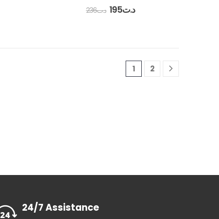
0
out of 5
195
د.ت
236
د.ت
1
2
24/7 Assistance