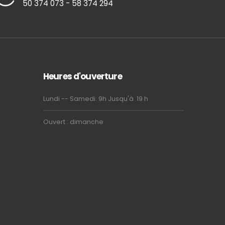
50 374 073 - 58 374 294
Heures d'ouverture
Lundi -- Samedi: 9h Jusqu'à 19 h
Ouvert : dimanche