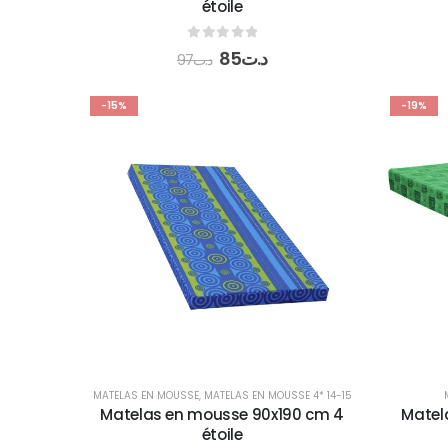
étoile
0
out of 5
85
د.ت
97
د.ت
-15%
-19%
MATELAS EN MOUSSE
,
MATELAS EN MOUSSE 4* 14-15
Matelas en mousse 90x190 cm 4
Matel
étoile