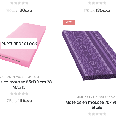
0
out of 5
0
out of 5
130
د.ت
135
د.ت
160
د.ت
170
د.ت
-17%
RUPTURE DE STOCK
MATELAS EN MOUSSE MAGIQUE
s en mousse 65x190 cm 28
MAGIC
MATELAS EN MOUSSE 6* 28-3
0
out of 5
165
د.ت
215
د.ت
Matelas en mousse 70x19
étoile