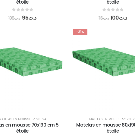
étoile
étoile
0
out of 5
0
out of 5
95
د.ت
100
د.ت
108
د.ت
116
د.ت
-21%
MATELAS EN MOUSSE 5* 20-24
MATELAS EN MOUSSE 5* 20-2
as en mousse 70x190 cm 5
Matelas en mousse 80x19
étoile
étoile