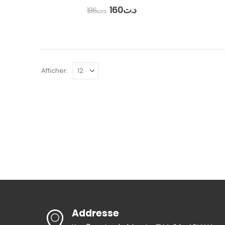
0
out of 5
160
د.ت
186
د.ت
Afficher:
Addresse