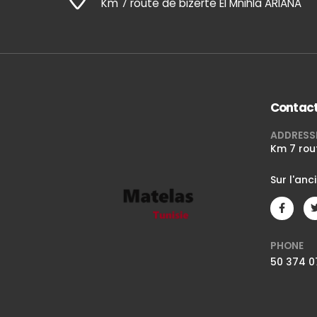
Km 7 route de bizerte El Mnihla ARIANA
Contac
ADDRESS
Km 7 rou
Sur l'anc
PHONE
50 374 0