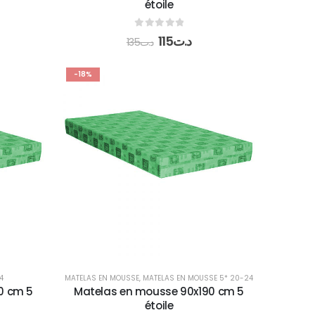
étoile
0
out of 5
115
د.ت
135
د.ت
-18%
4
MATELAS EN MOUSSE
,
MATELAS EN MOUSSE 5* 20-24
0 cm 5
Matelas en mousse 90x190 cm 5
étoile