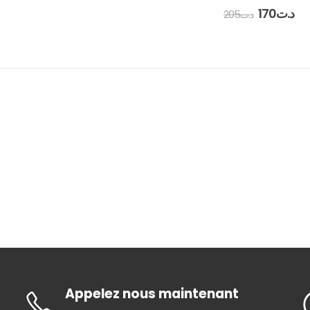
0
out of 5
170
د.ت
205
د.ت
Appelez nous maintenant