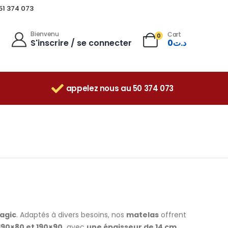
 51 374 073
Bienvenu
Cart
0
S'inscrire / se connecter
0
د.ت
appelez nous au 50 374 073
Magic
. Adaptés à divers besoins, nos
matelas
offrent
190×80 et 190×90,
avec
une épaisseur de 14 cm