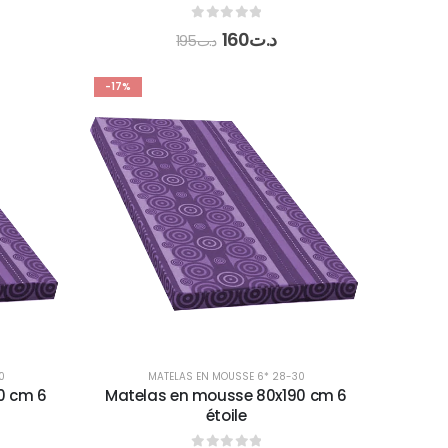
0
out of 5
160
د.ت
195
د.ت
-17%
0
MATELAS EN MOUSSE 6* 28-30
0 cm 6
Matelas en mousse 80x190 cm 6
étoile