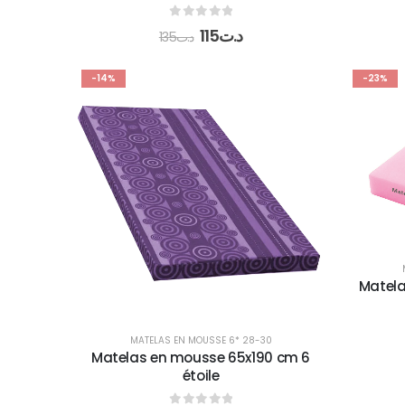
0
out of 5
115
د.ت
135
د.ت
-14%
-23%
Matela
MATELAS EN MOUSSE 6* 28-30
Matelas en mousse 65x190 cm 6
étoile