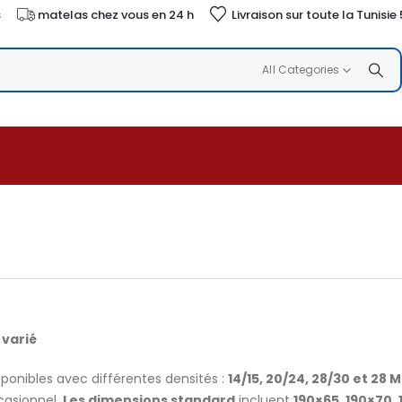
s
matelas chez vous en 24 h
Livraison sur toute la Tunisie
All Categories
 varié
nibles avec différentes densités :
14/15, 20/24, 28/30 et 28 
casionnel.
Les dimensions standard
incluent
190×65, 190×70, 