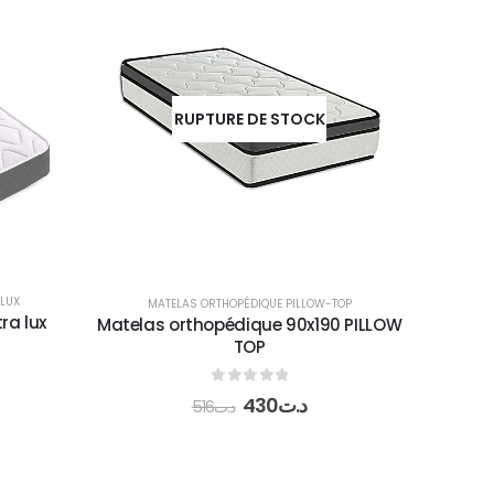
RUPTURE DE STOCK
LUX
MATELAS ORTHOPÉDIQUE PILLOW-TOP
ra lux
Matelas orthopédique 90x190 PILLOW
TOP
0
out of 5
430
د.ت
516
د.ت