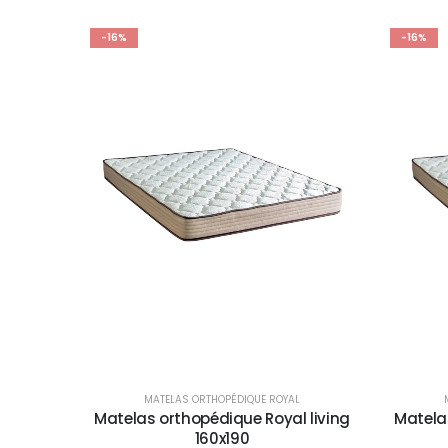
-16%
-16%
MATELAS ORTHOPÉDIQUE ROYAL
Matelas orthopédique Royal living
Matela
160x190