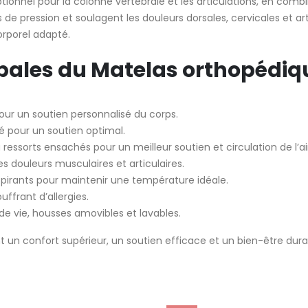
onnel pour la colonne vertébrale et les articulations, en combin
 de pression et soulagent les douleurs dorsales, cervicales et ar
rporel adapté.
pales du Matelas orthopédiqu
our un soutien personnalisé du corps.
é pour un soutien optimal.
ssorts ensachés pour un meilleur soutien et circulation de l’air
es douleurs musculaires et articulaires.
espirants pour maintenir une température idéale.
uffrant d’allergies.
de vie, housses amovibles et lavables.
 un confort supérieur, un soutien efficace et un bien-être dura