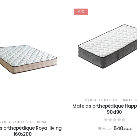
-11%
MATELAS ORTHOPÉDIQUE HAPPY D
Matelas orthopédique Hap
90x190
MATELAS ORTHOPÉDIQUE ROYAL
0
out of 5
540
د.ت
s orthopédique Royal living
605
د.ت
160x200