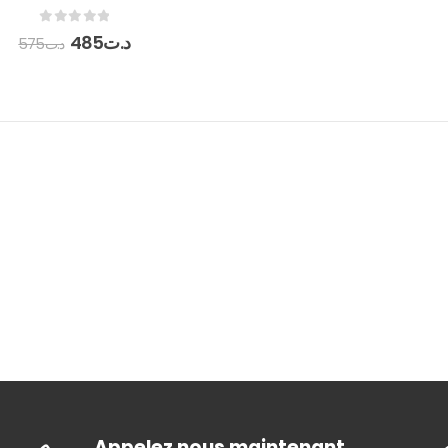
0
out of 5
485
د.ت
575
د.ت
Appelez nous maintenant