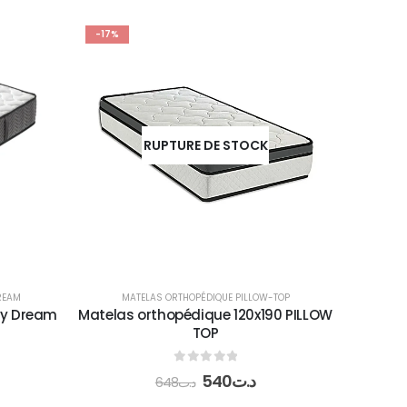
-17%
RUPTURE DE STOCK
REAM
MATELAS ORTHOPÉDIQUE PILLOW-TOP
py Dream
Matelas orthopédique 120x190 PILLOW
TOP
0
out of 5
540
د.ت
648
د.ت