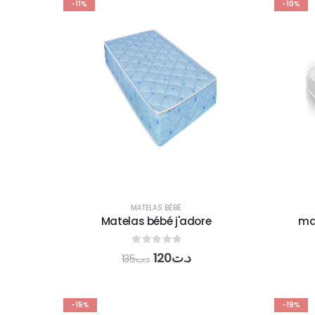
-11%
-10%
MATELAS BÉBÉ
Matelas bébé j'adore
mat
0
out of 5
120
د.ت
135
د.ت
-15%
-19%