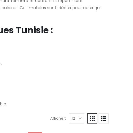
ant fermeté et confort. Ils répartissent
ticulaires. Ces matelas sont idéaux pour ceux qui
es Tunisie :
.
ble.
Afficher: