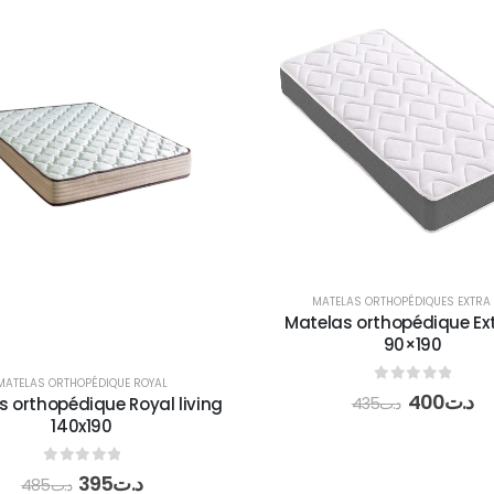
MATELAS ORTHOPÉDIQUES EXTRA 
Matelas orthopédique Ext
90×190
MATELAS ORTHOPÉDIQUE ROYAL
0
out of 5
400
د.ت
s orthopédique Royal living
435
د.ت
140x190
0
out of 5
395
د.ت
485
د.ت