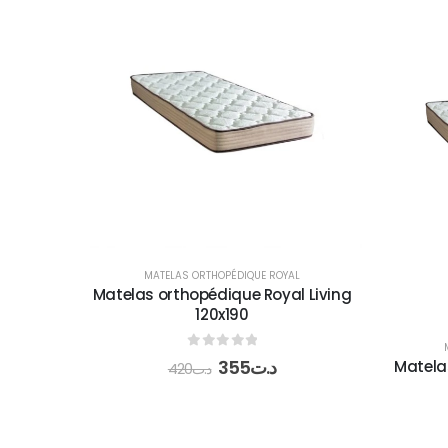
MATELAS ORTHOPÉDIQUE ROYAL
Matelas orthopédique Royal Living
120x190
0
out of 5
355
د.ت
Matela
420
د.ت