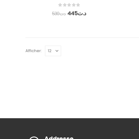
0
out of 5
445
د.ت
530
د.ت
Afficher:
Addresse