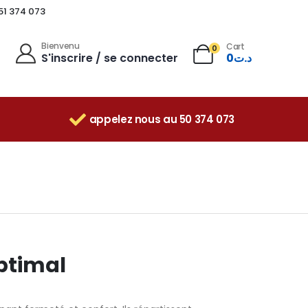
 51 374 073
Bienvenu
Cart
0
S'inscrire / se connecter
0
د.ت
appelez nous au 50 374 073
optimal