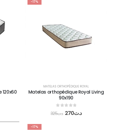
-17%
MATELAS ORTHOPÉDIQUE ROYAL
 120x60
Matelas orthopédique Royal Living
90x190
0
out of 5
270
د.ت
325
د.ت
-17%