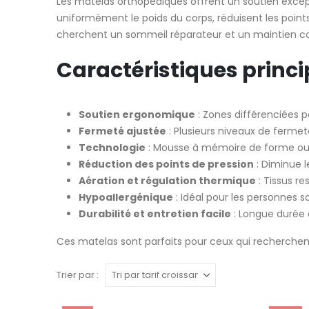
Les matelas orthopédiques offrent un soutien excepti
uniformément le poids du corps, réduisent les points
cherchent un sommeil réparateur et un maintien co
Caractéristiques princi
Soutien ergonomique
: Zones différenciées p
Fermeté ajustée
: Plusieurs niveaux de fermet
Technologie
: Mousse à mémoire de forme ou re
Réduction des points de pression
: Diminue l
Aération et régulation thermique
: Tissus r
Hypoallergénique
: Idéal pour les personnes so
Durabilité et entretien facile
: Longue durée 
Ces matelas sont parfaits pour ceux qui recherchent
Trier par :