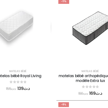
-11%
MATELAS BÉBÉ
MATELAS BÉBÉ
elas bébé Royal Living
matelas bébé orthopédique
modèle Extra lux
0
out of 5
139
د.ت
155
د.ت
0
out of 5
169
د.ت
190
د.ت
-8%