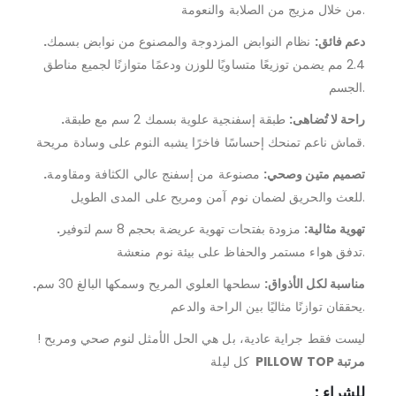
من خلال مزيج من الصلابة والنعومة.
.دعم فائق:
نظام النوابض المزدوجة والمصنوع من نوابض بسمك
2.4 مم يضمن توزيعًا متساويًا للوزن ودعمًا متوازنًا لجميع مناطق
الجسم.
.راحة لا تُضاهى:
طبقة إسفنجية علوية بسمك 2 سم مع طبقة
قماش ناعم تمنحك إحساسًا فاخرًا يشبه النوم على وسادة مريحة.
.تصميم متين وصحي:
مصنوعة من إسفنج عالي الكثافة ومقاومة
للعث والحريق لضمان نوم آمن ومريح على المدى الطويل.
.تهوية مثالية:
مزودة بفتحات تهوية عريضة بحجم 8 سم لتوفير
تدفق هواء مستمر والحفاظ على بيئة نوم منعشة.
.مناسبة لكل الأذواق:
سطحها العلوي المريح وسمكها البالغ 30 سم
يحققان توازنًا مثاليًا بين الراحة والدعم.
! ليست فقط جراية عادية، بل هي الحل الأمثل لنوم صحي ومريح
PILLOW TOP مرتبة
كل ليلة
: للشراء