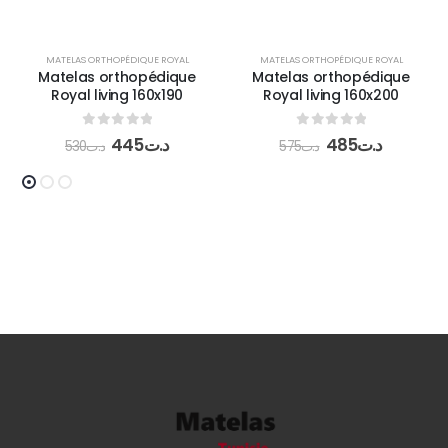
MATELAS ORTHOPÉDIQUE ROYAL
MATELAS ORTHOPÉDIQUE ROYAL
Matelas orthopédique
Matelas orthopédique
Royal living 160x190
Royal living 160x200
0
out of 5
0
out of 5
445
د.ت
485
د.ت
530
د.ت
575
د.ت