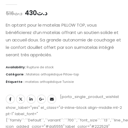
0
out of 5
430
د.ت
516
د.ت
En optant pour le matelas PILLOW TOP, vous
bénéficierez d’un matelas offrant un soutien solide et
un accueil doux. Sa grande autonomie de couchage et
le confort douillet offert par son surmatelas intégré
seront très appréciés.
Availability:
Rupture de stock
Catégorie :
Matelas orthopédique Pillow-top
Étiquette :
matelas orthopédique Tunisie
[porto_single_product_wishlist
show_label="yes" el_class="d-inline-block align-middle mt-2
pt-1" label_font="
{``family``:``Default``,``variant``:``700``,``font_size``:``13``,``line_
icon_added_color="#da5555" label_color="#222529"