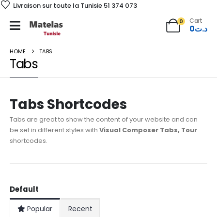
Livraison sur toute la Tunisie 51 374 073
Cart
0
0
د.ت
HOME
TABS
Tabs
Tabs Shortcodes
Tabs are great to show the content of your website and can
be set in different styles with
Visual Composer Tabs, Tour
shortcodes.
Default
Popular
Recent