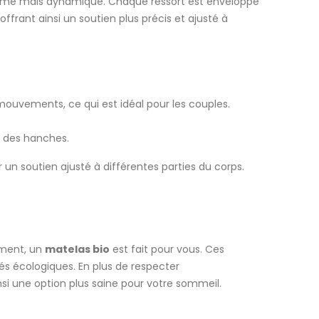
ferme mais dynamique. Chaque ressort est enveloppé
rant ainsi un soutien plus précis et ajusté à
mouvements, ce qui est idéal pour les couples.
t des hanches.
un soutien ajusté à différentes parties du corps.
ement, un
matelas bio
est fait pour vous. Ces
iés écologiques. En plus de respecter
si une option plus saine pour votre sommeil.