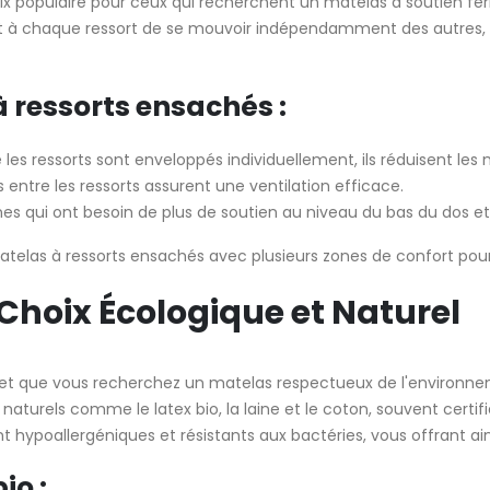
oix populaire pour ceux qui recherchent un matelas à soutien 
t à chaque ressort de se mouvoir indépendamment des autres, off
 ressorts ensachés :
es ressorts sont enveloppés individuellement, ils réduisent les 
 entre les ressorts assurent une ventilation efficace.
nnes qui ont besoin de plus de soutien au niveau du bas du dos e
telas à ressorts ensachés avec plusieurs zones de confort pour 
e Choix Écologique et Naturel
s et que vous recherchez un matelas respectueux de l'environn
naturels comme le latex bio, la laine et le coton, souvent certif
hypoallergéniques et résistants aux bactéries, vous offrant ain
io :