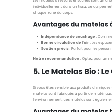
Les matelas à ressorts ensachés sont un ch
individuellement dans un tissu, ce qui perme
chaque zone du corps.
Avantages du matelas à
Indépendance de couchage
: Comme l
Bonne circulation de l'air
: Les espaces
Soutien précis
: Parfait pour les perso
Notre recommandation
: Optez pour un ma
5. Le Matelas Bio : L
Si vous êtes sensible aux produits chimique
matelas sont fabriqués à partir de matériaux 
l'environnement, ces matelas sont également 
Avantages du matelas b