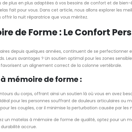
s de plus en plus adaptées à vos besoins de confort et de bien-ê
elas fait pour vous. Dans cet article, nous allons explorer les m
offrir la nuit réparatrice que vous méritez.
ire de Forme : Le Confort Per
ires depuis quelques années, continuent de se perfectionner e
s. Leurs avantages ? Un soutien optimal pour les zones sensibl
et favorisent un alignement correct de la colonne vertébrale.
à mémoire de forme :
ontours du corps, offrant ainsi un soutien là où vous en avez beso
 Idéal pour les personnes souffrant de douleurs articulaires ou m
t pour les couples, car il minimise la perturbation causée par l
hez un matelas à mémoire de forme de qualité, optez pour un 
 durabilité accrue.