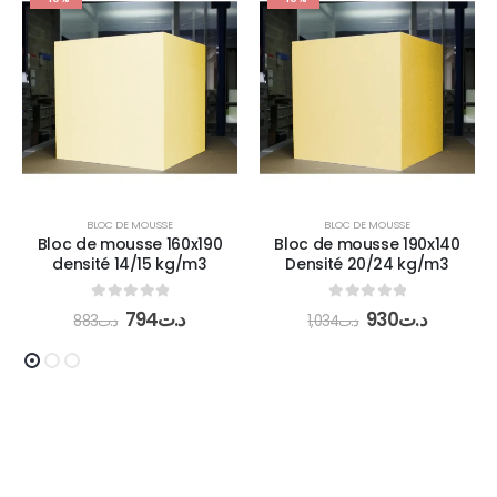
BLOC DE MOUSSE
BLOC DE MOUSSE
Bloc de mousse 160x190
Bloc de mousse 190x140
densité 14/15 kg/m3
Densité 20/24 kg/m3
0
out of 5
0
out of 5
794
د.ت
930
د.ت
883
د.ت
1,034
د.ت