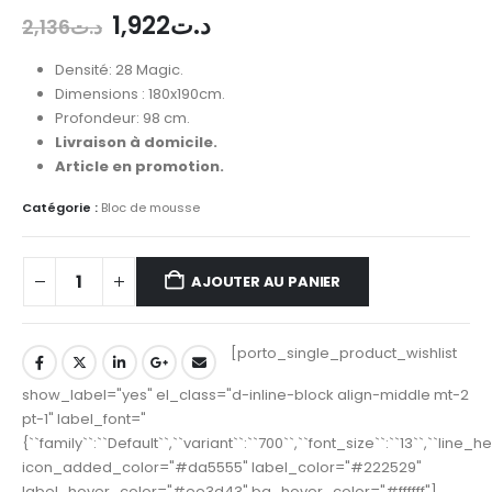
1,922
د.ت
2,136
د.ت
Densité: 28 Magic.
Dimensions : 180x190cm.
Profondeur: 98 cm.
Livraison à domicile.
Article en promotion.
Catégorie :
Bloc de mousse
AJOUTER AU PANIER
[porto_single_product_wishlist
show_label="yes" el_class="d-inline-block align-middle mt-2
pt-1" label_font="
{``family``:``Default``,``variant``:``700``,``font_size``:``13``,``line_
icon_added_color="#da5555" label_color="#222529"
label_hover_color="#ee3d43" bg_hover_color="#ffffff"]