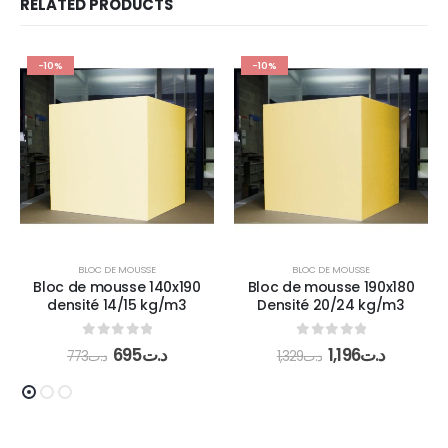
RELATED PRODUCTS
-10%
-10%
BLOC DE MOUSSE
BLOC DE MOUSSE
Bloc de mousse 140x190
Bloc de mousse 190x180
densité 14/15 kg/m3
Densité 20/24 kg/m3
0
out of 5
0
out of 5
695
د.ت
1,196
د.ت
773
د.ت
1,329
د.ت