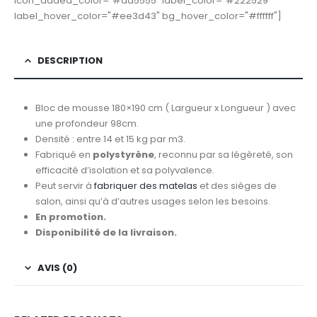
icon_added_color="#da5555" label_color="#222529"
label_hover_color="#ee3d43" bg_hover_color="#ffffff"]
DESCRIPTION
Bloc de mousse 180×190 cm ( Largueur x Longueur ) avec
une profondeur 98cm.
Densité : entre 14 et 15 kg par m3.
Fabriqué en
polystyrène
, reconnu par sa légèreté, son
efficacité d’isolation et sa polyvalence.
Peut servir à
fabriquer des matelas
et des sièges de
salon, ainsi qu’à d’autres usages selon les besoins.
En promotion.
Disponibilité de la livraison.
AVIS (0)