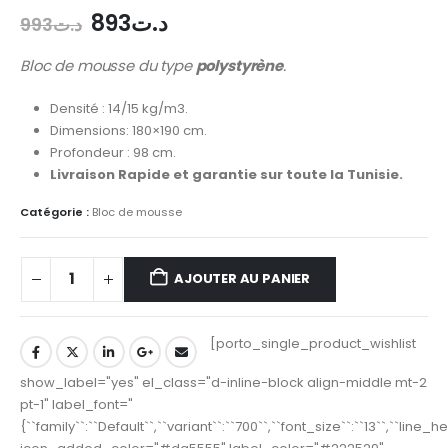
893
د.ت
993
د.ت
Bloc de mousse du type
polystyrène
.
Densité : 14/15 kg/m3.
Dimensions: 180×190 cm.
Profondeur : 98 cm.
Livraison Rapide et garantie sur toute la Tunisie.
Catégorie :
Bloc de mousse
AJOUTER AU PANIER
[porto_single_product_wishlist
show_label="yes" el_class="d-inline-block align-middle mt-2
pt-1" label_font="
{``family``:``Default``,``variant``:``700``,``font_size``:``13``,``line_