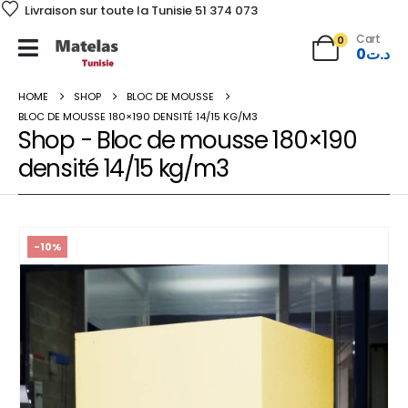
Livraison sur toute la Tunisie 51 374 073
Cart
0
0
د.ت
HOME
SHOP
BLOC DE MOUSSE
BLOC DE MOUSSE 180×190 DENSITÉ 14/15 KG/M3
Shop - Bloc de mousse 180×190
densité 14/15 kg/m3
-10%