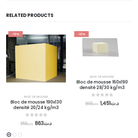
RELATED PRODUCTS
-10%
-10%
BLOC DE MOUSSE
Bloc de mousse 160x190
densité 28/30 kg/m3
BLOC DE MOUSSE
0
out of 5
Bloc de mousse 190x130
1,451
د.ت
1,613
د.ت
densité 20/24 kg/m3
0
out of 5
863
د.ت
959
د.ت