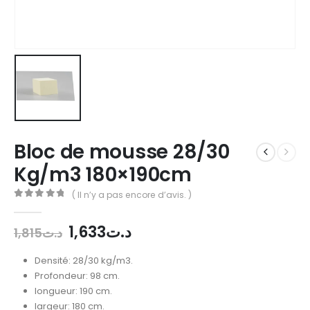
Bloc de mousse 28/30
Kg/m3 180×190cm
( Il n’y a pas encore d’avis. )
0
out of 5
1,633
د.ت
1,815
د.ت
Densité: 28/30 kg/m3.
Profondeur: 98 cm.
longueur: 190 cm.
largeur: 180 cm.