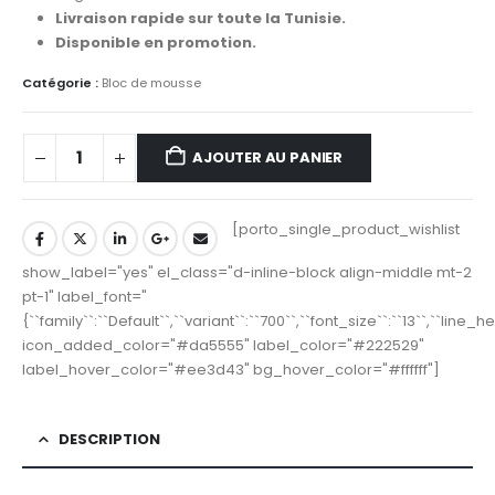
Livraison rapide sur toute la Tunisie.
Disponible en promotion.
Catégorie :
Bloc de mousse
AJOUTER AU PANIER
[porto_single_product_wishlist
show_label="yes" el_class="d-inline-block align-middle mt-2
pt-1" label_font="
{``family``:``Default``,``variant``:``700``,``font_size``:``13``,``line_
icon_added_color="#da5555" label_color="#222529"
label_hover_color="#ee3d43" bg_hover_color="#ffffff"]
DESCRIPTION