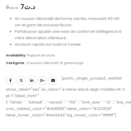
7
د.ت
8
د.ت
Un coussin décoratif de forme carrée, mesurant 40×40
cm et garni de mousse flocon.
Parfait pour ajouter une note de confort et d’élégance à
votre décoration intérieure.
Livraison rapide sur toute la Tunisie.
Availability:
Rupture de stock
Catégorie :
Coussins décoratif et garnissage
[porto_single_product_wishlist
show_label="yes" el_class="d-inline-block align-middle mt-2
pt-1" label_font="
{``family``:``Default``,``variant``:``700``,``font_size``:``13``,``line_
icon_added_color="#da5555" label_color="#222529"
label_hover_color="#ee3d43" bg_hover_color="#ffffff"]