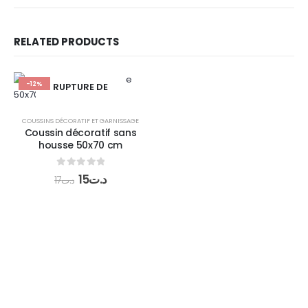
RELATED PRODUCTS
-12%
RUPTURE DE
STOCK
COUSSINS DÉCORATIF ET GARNISSAGE
Coussin décoratif sans
housse 50x70 cm
0
out of 5
15
د.ت
17
د.ت