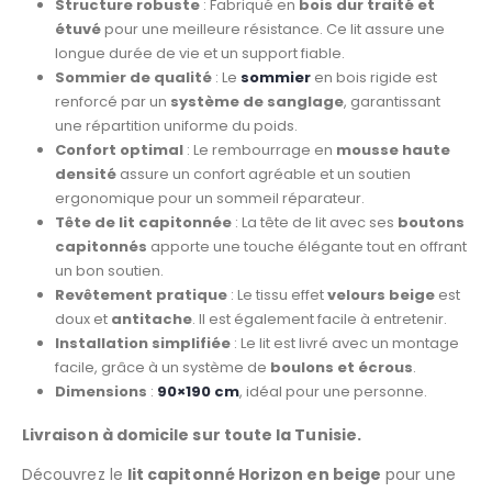
Structure robuste
: Fabriqué en
bois dur traité et
étuvé
pour une meilleure résistance. Ce lit assure une
longue durée de vie et un support fiable.
Sommier de qualité
: Le
sommier
en bois rigide est
renforcé par un
système de sanglage
, garantissant
une répartition uniforme du poids.
Confort optimal
: Le rembourrage en
mousse haute
densité
assure un confort agréable et un soutien
ergonomique pour un sommeil réparateur.
Tête de lit capitonnée
: La tête de lit avec ses
boutons
capitonnés
apporte une touche élégante tout en offrant
un bon soutien.
Revêtement pratique
: Le tissu effet
velours beige
est
doux et
antitache
. Il est également facile à entretenir.
Installation simplifiée
: Le lit est livré avec un montage
facile, grâce à un système de
boulons et écrous
.
Dimensions
:
90×190 cm
, idéal pour une personne.
Livraison à domicile sur toute la Tunisie.
Découvrez le
lit capitonné Horizon en beige
pour une