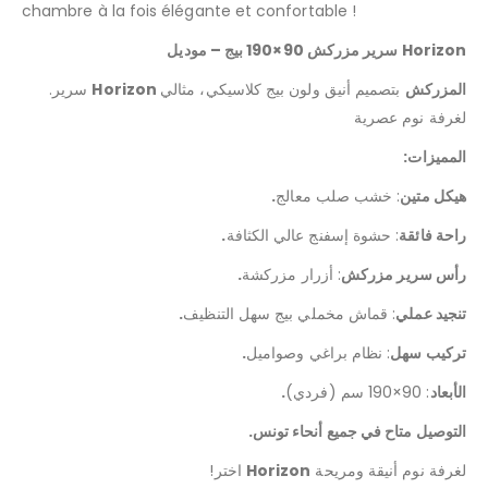
chambre à la fois élégante et confortable !
سرير مزركش 90×190 بيج – موديل Horizon
Horizon المزركش
بتصميم أنيق ولون بيج كلاسيكي، مثالي
.سرير
لغرفة نوم عصرية
:المميزات
.هيكل متين
: خشب صلب معالج
.راحة فائقة
: حشوة إسفنج عالي الكثافة
.رأس سرير مزركش
: أزرار مزركشة
.تنجيد عملي
: قماش مخملي بيج سهل التنظيف
.تركيب سهل
: نظام براغي وصواميل
.الأبعاد
: 90×190 سم (فردي)
.التوصيل متاح في جميع أنحاء تونس
!اختر
Horizon
لغرفة نوم أنيقة ومريحة