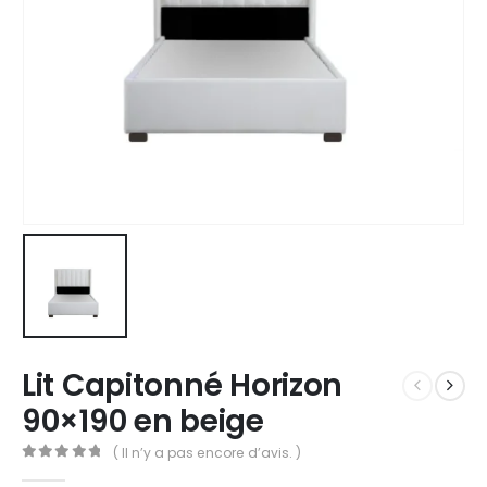
Lit Capitonné Horizon
90×190 en beige
( Il n’y a pas encore d’avis. )
0
out of 5