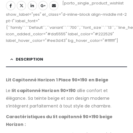
[porto_single_product_wishlist
show_label="yes" el_class="d-inline-block align-middle mt-2
pt-1" label_font="
{``family``:``Default``,``variant``:``700``,``font_size``:``13``,``line_
icon_added_color="#da5555" label_color="#222529"
label_hover_color="#ee3d43" bg_hover_color="#ffffff"]
DESCRIPTION
Lit Capitonné Horizon 1 Place 90×190 en Beige
Le
lit capitonné Horizon 90×190
allie confort et
élégance. Sa teinte beige et son design moderne
s’intègrent parfaitement à tout style de chambre.
Caractéristiques du lit capitonné 90×190 beige
Horizon :