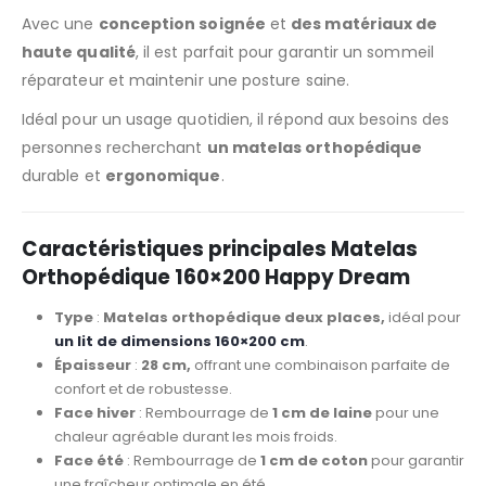
Avec une
conception soignée
et
des matériaux de
haute qualité
, il est parfait pour garantir un sommeil
réparateur et maintenir une posture saine.
Idéal pour un usage quotidien, il répond aux besoins des
personnes recherchant
un matelas orthopédique
durable et
ergonomique
.
Caractéristiques principales Matelas
Orthopédique 160×200 Happy Dream
Type
:
Matelas orthopédique deux places,
idéal pour
un lit de dimensions 160×200 cm
.
Épaisseur
:
28 cm,
offrant une combinaison parfaite de
confort et de robustesse.
Face hiver
: Rembourrage de
1 cm de laine
pour une
chaleur agréable durant les mois froids.
Face été
: Rembourrage de
1 cm de coton
pour garantir
une fraîcheur optimale en été.