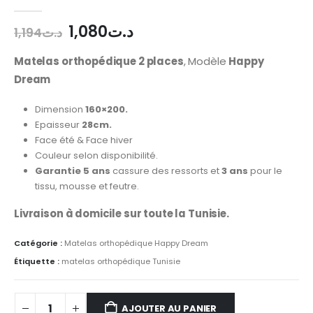
0
out of 5
1,080
د.ت
1,194
د.ت
Matelas orthopédique 2 places
, Modèle
Happy
Dream
Dimension
160×200.
Epaisseur
28cm.
Face été & Face hiver
Couleur selon disponibilité.
Garantie
5 ans
cassure des ressorts et
3 ans
pour le
tissu, mousse et feutre.
Livraison à domicile sur toute la Tunisie.
Catégorie :
Matelas orthopédique Happy Dream
Étiquette :
matelas orthopédique Tunisie
AJOUTER AU PANIER