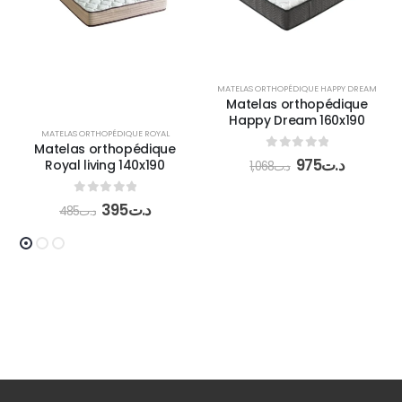
MATELAS ORTHOPÉDIQUE HAPPY DREAM
Matelas orthopédique
Happy Dream 160x190
MATELAS ORTHOPÉDIQUE ROYAL
Matelas orthopédique
0
out of 5
975
د.ت
Royal living 140x190
1,068
د.ت
0
out of 5
395
د.ت
485
د.ت