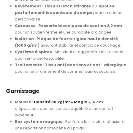
Revêtement
:
Tissu stretch étirable
qui
épouse
parfaitement les contours du corps
pour un confort
personnalisé.
Carcasse
:
Ressorts biconiques de section 2,2 mm
pour un soutien ferme et une durabilité prolongée.
Isolation
:
Plaque de feutre rigide haute densité
(1000 g/m²)
assurant stabilité et confort de couchage.
Système à spires
: Maintient et agglomère les ressorts
pour renforcer la stabilité.
Traitements
:
Tissu anti acariens et anti-allergique
pour un environnement de sommeil sain et sécurisé.
Garnissage
Mousse
:
Densité 30 kg/m³ « Magic »
,
4 cm
d’épaisseur, pour un soutien équilibré et un confort
supérieur.
Box système magique
: Renforce la structure et assure
une répartition homogène du poids.