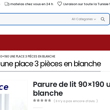
s
matelas chez vous en 24 h
Livraison sur toute la Tunisie
All Categories
90×190 UNE PLACE 3 PIÈCES EN BLANCHE
0 une place 3 pièces en blanche
Parure de lit 90×190 
blanche
( Il n’y a pas encore d’avis. )
0
out of 5