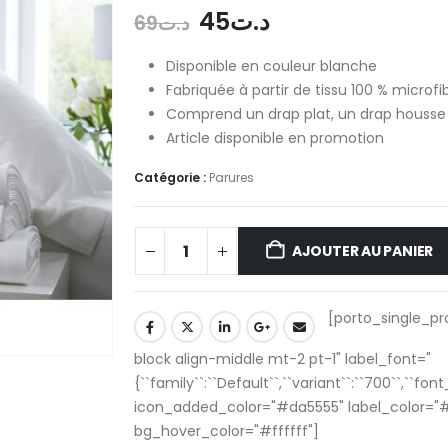
45
د.ت
69
د.ت
Disponible en couleur blanche
Fabriquée à partir de tissu 100 % microfi
Comprend un drap plat, un drap housse 
Article disponible en promotion
Catégorie :
Parures
AJOUTER AU PANIER
[porto_single_pr
block align-middle mt-2 pt-1" label_font="
{``family``:``Default``,``variant``:``700``,``font
icon_added_color="#da5555" label_color="
bg_hover_color="#ffffff"]