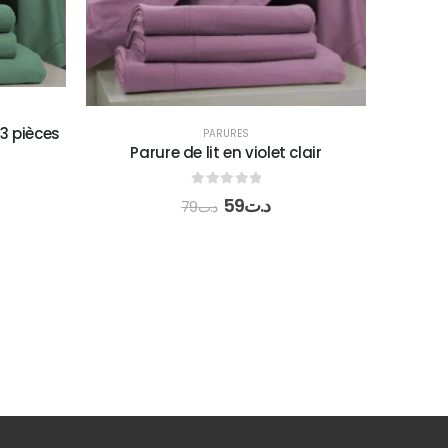
PARURES
lair
Parure de lit grise
parure 
0
out of 5
59
د.ت
79
د.ت