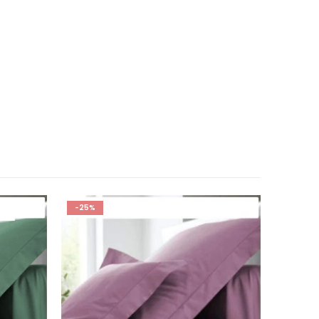
-25%
-35%