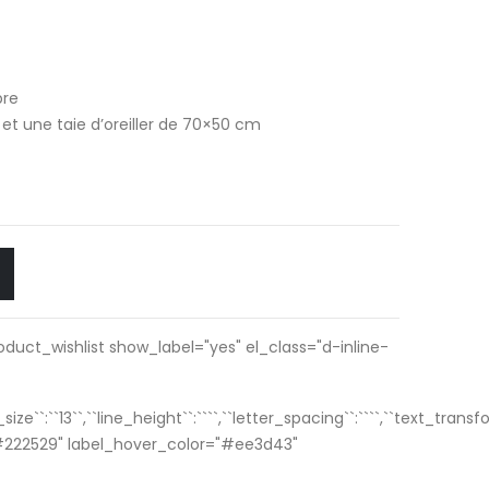
bre
et une taie d’oreiller de 70×50 cm
oduct_wishlist show_label="yes" el_class="d-inline-
_size``:``13``,``line_height``:````,``letter_spacing``:````,``text_tran
#222529" label_hover_color="#ee3d43"