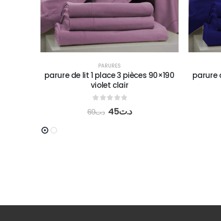
parure d
PARURES
s 90×190
parure de lit 1 place 3 pièces 90×190
bleue
0
out of 5
45
د.ت
69
د.ت