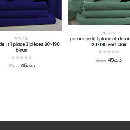
PARURES
e lit 1 place et demi 3 pièces
PARURES
Parure de lit en violet c
120×190 vert clair
0
out of 5
0
out of 5
59
د.ت
49
د.ت
79
د.ت
69
د.ت