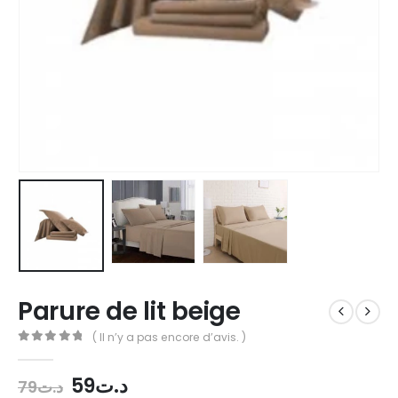
Parure de lit beige
( Il n’y a pas encore d’avis. )
0
out of 5
59
د.ت
79
د.ت