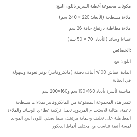
:مكونات مجموعة أغطية السرير باللون البيج
ملاءة مسطحة (الأبعاد: 220 × 240 سم)
ملاءة مطاطية بارتفاع حافة 26 سم
غطاءا وسائد (الأبعاد: 70 × 50 سم)
الخصائص:
اللون: بيج
المادة: قماش 100% ألياف دقيقة (مايكروفايبر) يوفر نعومة وسهولة
في العناية
مناسبة لأسرة بأبعاد 160×190 سم و160×200 سم
تتميز هذه المجموعة المصنوعة من المايكروفايبر بملاءات مسطحة
ناعمة، مثالية للاستخدام المزدوج. تعمل تركيبة غطاءي الوسائد والملاءة
المطاطية على تغليف وحماية مرتبتك، بينما يضفي اللون البيج الموحد
لمسة أنيقة تتناسب مع مختلف أنماط الديكور