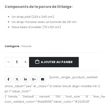
Composants de la parure de lit beige :
Un drap plat (220 x 240 cm).
Un drap-housse avec un bonnet de 26 cm.
Deux taies d’oreiller (70 x 50 cm).
Catégorie :
Parures
AJOUTER AU PANIER
[porto_single_product_wishlist
show_label="yes" el_class="d-inline-block align-middle mt-2
pt-1" label_font="
{``family``:``Default``,``variant``:``700``,``font_size``:``13``,``line_
icon_added_color="#da5555" label_color="#222529"