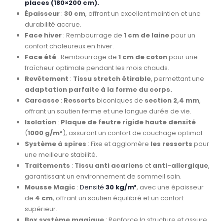
places (180×200 cm).
Épaisseur
:
30 cm
, offrant un excellent maintien et une
durabilité accrue.
Face hiver
: Rembourrage de
1 cm de laine
pour un
confort chaleureux en hiver.
Face été
: Rembourrage de
1 cm de coton
pour une
fraîcheur optimale pendant les mois chauds.
Revêtement
:
Tissu stretch étirable
, permettant une
adaptation parfaite à la forme du corps.
Carcasse
:
Ressorts
biconiques de
section 2,4 mm
,
offrant un soutien ferme et une longue durée de vie.
Isolation
:
Plaque de feutre rigide haute densité
(
1000 g/m²
), assurant un confort de couchage optimal.
Système à spires
: Fixe et agglomère
les ressorts
pour
une meilleure stabilité.
Traitements
:
Tissu anti acariens
et
anti-allergique
,
garantissant un environnement de sommeil sain.
Mousse Magic
:
Densité
30 kg/m³
, avec une épaisseur
de
4 cm
, offrant un soutien équilibré et un confort
supérieur.
Box système magique
: Renforce la structure et assure