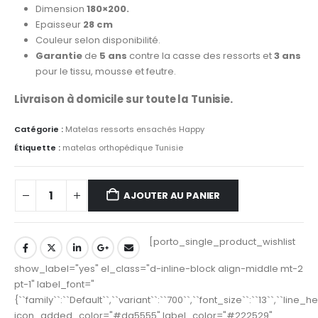
Dimension
180×200.
Epaisseur
28 cm
Couleur selon disponibilité.
Garantie
de
5 ans
contre la casse des ressorts et
3 ans
pour le tissu, mousse et feutre.
Livraison à domicile sur toute la Tunisie.
Catégorie :
Matelas ressorts ensachés Happy
Étiquette :
matelas orthopédique Tunisie
AJOUTER AU PANIER
[porto_single_product_wishlist
show_label="yes" el_class="d-inline-block align-middle mt-2
pt-1" label_font="
{``family``:``Default``,``variant``:``700``,``font_size``:``13``,``line_
icon_added_color="#da5555" label_color="#222529"