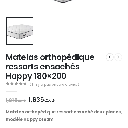
Matelas orthopédique
ressorts ensachés
Happy 180×200
( Il n’y a pas encore d’avis. )
0
out of 5
1,635
د.ت
1,815
د.ت
Matelas orthopédique ressort ensaché deux places,
modèle Happy Dream