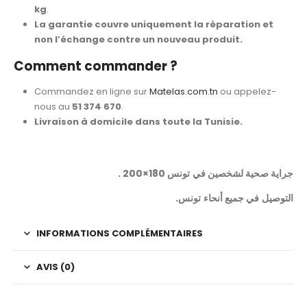
kg
.
La garantie couvre uniquement la réparation et
non l’échange contre un nouveau produit.
Comment commander ?
Commandez en ligne sur
Matelas.com.tn
ou appelez-
nous au
51 374 670
.
Livraison à domicile dans toute la Tunisie.
. 200×180 جراية صحية لشخصين في تونس
.التوصيل في جميع أنحاء تونس
INFORMATIONS COMPLÉMENTAIRES
AVIS (0)