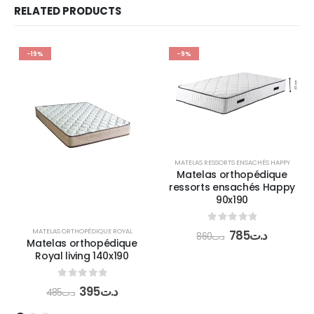
RELATED PRODUCTS
-19%
-9%
MATELAS RESSORTS ENSACHÉS HAPPY
Matelas orthopédique
ressorts ensachés Happy
90x190
0
out of 5
MATELAS ORTHOPÉDIQUE ROYAL
785
د.ت
860
د.ت
Matelas orthopédique
Royal living 140x190
0
out of 5
395
د.ت
485
د.ت